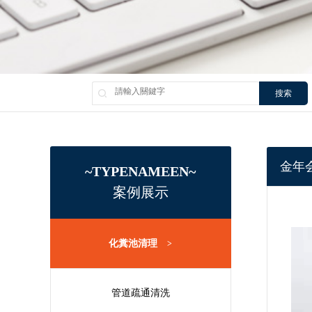
搜索
金年
~TYPENAMEEN~
案例展示
化糞池清理
>
管道疏通清洗