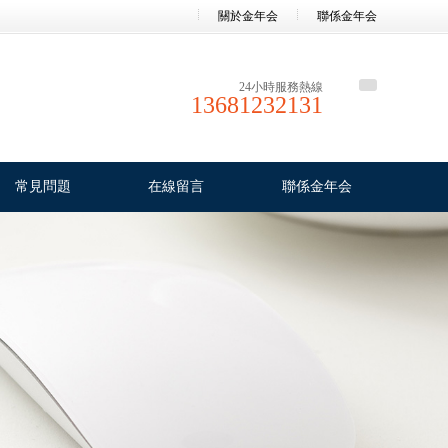
關於金年会
聯係金年会
24小時服務熱線
13681232131
常見問題
在線留言
聯係金年会