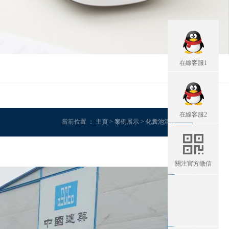
在線客服1
在線客服2
當前位置 ：
主頁
>
案例展示
>
化糞池清理
>
關注官方微信